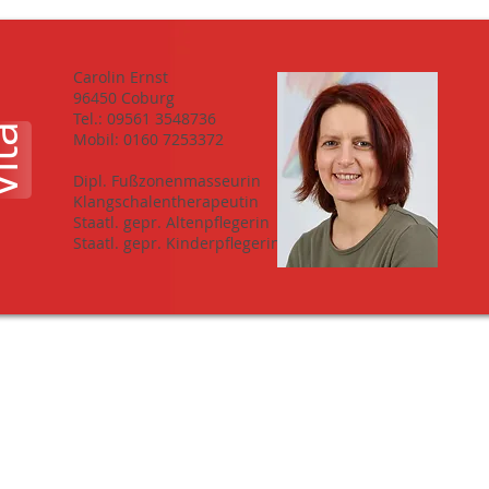
Carolin Ernst
96450 Coburg
Tel.: 09561 3548736
ta
Mobil: 0160 7253372
Dipl. Fußzonenmasseurin
Klangschalentherapeutin
Staatl. gepr. Altenpflegerin
Staatl. gepr. Kinderpflegerin