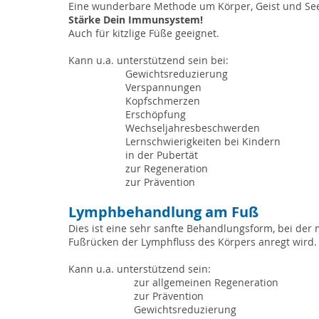
up with the idea for your business and what makes you diffe
Eine wunderbare Methode um Körper, Geist und Se
show your visitors who you are.
Stärke Dein Immunsystem!
Auch für kitzlige Füße geeignet.
At Wix we’re passionate about making templates that allow you 
and feedback from users like you! Keep up to date with New 
Kann u.a. u
nterstützend sein bei:
Feel free to tell us what you think and give us feedback in the 
Gewichtsreduzierung
designer’s touch, head to the Wix Arena and connect with one
Verspannungen
simply type your questions into the Support Forum and get ins
Kopfschmerzen
including tips and things we think are cool, just head to the W
Erschöpfung
Wechseljahresbeschwerden
Lernschwierigkeiten bei Kindern
in der Pubertät
zur Regeneration
zur Prävention
Lymphbehandlung am Fuß
Dies ist eine sehr sanfte Behandlungsform, bei de
Fußrücken der Lymphfluss des Körpers anregt wird.
Kann u.a. unterstützend sein:
zur allgemeinen Regeneration
zur Prävention
Gewichtsreduzierung