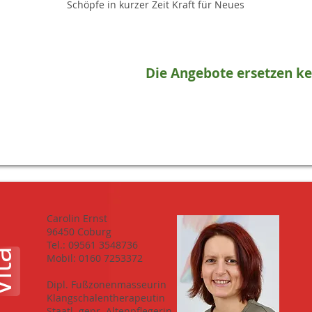
Schöpfe in kurzer Zeit Kraft für Neues
Die Angebote ersetzen ke
Carolin Ernst
96450 Coburg
Tel.: 09561 3548736
ta
Mobil: 0160 7253372
Dipl. Fußzonenmasseurin
Klangschalentherapeutin
Staatl. gepr. Altenpflegerin